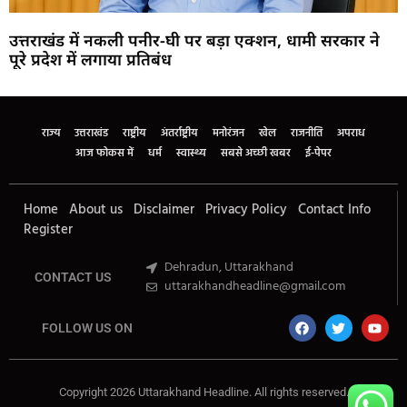
उत्तराखंड में नकली पनीर-घी पर बड़ा एक्शन, धामी सरकार ने
पूरे प्रदेश में लगाया प्रतिबंध
Marketing Hack4U
Buzz4Ai
7k Network
Earn Yatra
Ask Daman
Law Schloar Hub
राज्य
उत्तराखंड
राष्ट्रीय
अंतर्राष्ट्रीय
मनोरंजन
खेल
राजनीति
अपराध
आज फोकस में
धर्म
स्वास्थ्य
सबसे अच्छी खबर
ई-पेपर
Home
About us
Disclaimer
Privacy Policy
Contact Info
Register
Dehradun, Uttarakhand
CONTACT US
uttarakhandheadline@gmail.com
FOLLOW US ON
Copyright 2026 Uttarakhand Headline. All rights reserved.