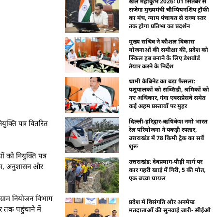
खेल महाकुंभ 2026ः 01 सितंबर से
सजेगा मुख्यमंत्री चौम्पियनशिप ट्रॉफी
का मंच, न्याय पंचायत से राज्य स्तर
तक होगा प्रतिभा का प्रदर्शन
मुख्य सचिव ने कौशल विकास
योजनाओं की समीक्षा की, प्रदेश को
स्किल हब बनाने के लिए डैशबोर्ड
तैयार करने के निर्देश
धामी कैबिनेट का बड़ा फैसला:
पशुपालकों को सब्सिडी, श्रमिकों को
नए अधिकार, गंगा एक्सप्रेसवे समेत
कई अहम प्रस्तावों पर मुहर
दिल्ली-हरिद्वार-ऋषिकेश नमो भारत
युक्ति पत्र वितरित
रेल परियोजना ने पकड़ी रफ्तार,
उत्तराखंड में 78 किमी ट्रैक का सर्वे
शुरू
 को नियुक्ति पत्र
उत्तराखंड: देवप्रयाग-पौड़ी मार्ग पर
िश्रम, अनुशासन और
कार गहरी खाई में गिरी, 5 की मौत,
एक बच्चा घायल
ग्राम नियोजन विभाग
प्रदेश में विसंगति और अनमैप्ड
तक पहुंचाने में
मतदाताओं की सुनवाई जारी- सीईओ