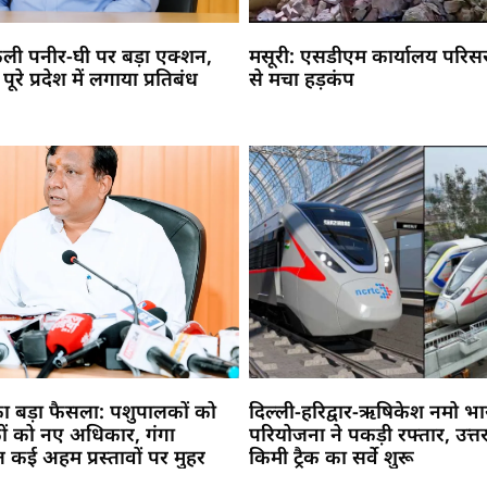
नकली पनीर-घी पर बड़ा एक्शन,
मसूरी: एसडीएम कार्यालय परिसर म
रे प्रदेश में लगाया प्रतिबंध
से मचा हड़कंप
का बड़ा फैसला: पशुपालकों को
दिल्ली-हरिद्वार-ऋषिकेश नमो भा
कों को नए अधिकार, गंगा
परियोजना ने पकड़ी रफ्तार, उत्तर
ेत कई अहम प्रस्तावों पर मुहर
किमी ट्रैक का सर्वे शुरू
Marketing Hack4U
Buzz4Ai
7k Network