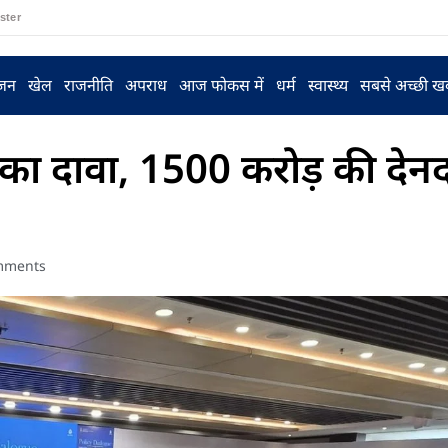
ster
ंजन
खेल
राजनीति
अपराध
आज फोकस में
धर्म
स्वास्थ्य
सबसे अच्छी ख
का दावा, 1500 करोड़ की देनद
mments