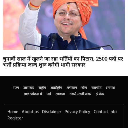
चुनावी साल में खुलने जा रहा भर्तियों का पिटारा, 2500 पदों पर
भर्ती प्रक्रिया जल्द शुरू करेगी धामी सरकार
Marketing Hack4U
Buzz4Ai
7k Network
Earn Yatra
Ask Daman
Law Schloar Hub
राज्य
उत्तराखंड
राष्ट्रीय
अंतर्राष्ट्रीय
मनोरंजन
खेल
राजनीति
अपराध
आज फोकस में
धर्म
स्वास्थ्य
सबसे अच्छी खबर
ई-पेपर
Home
About us
Disclaimer
Privacy Policy
Contact Info
Register