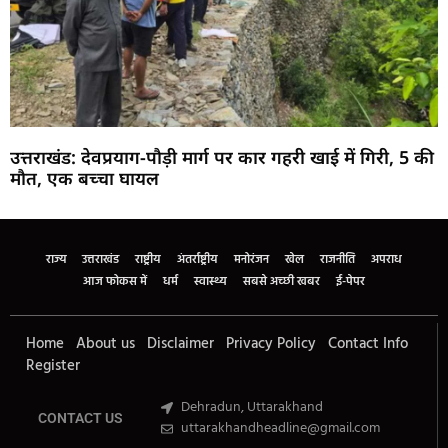
उत्तराखंड: देवप्रयाग-पौड़ी मार्ग पर कार गहरी खाई में गिरी, 5 की
मौत, एक बच्चा घायल
Marketing Hack4U
Buzz4Ai
7k Network
Earn Yatra
Ask Daman
Law Schloar Hub
राज्य
उत्तराखंड
राष्ट्रीय
अंतर्राष्ट्रीय
मनोरंजन
खेल
राजनीति
अपराध
आज फोकस में
धर्म
स्वास्थ्य
सबसे अच्छी खबर
ई-पेपर
Home
About us
Disclaimer
Privacy Policy
Contact Info
Register
Dehradun, Uttarakhand
CONTACT US
uttarakhandheadline@gmail.com