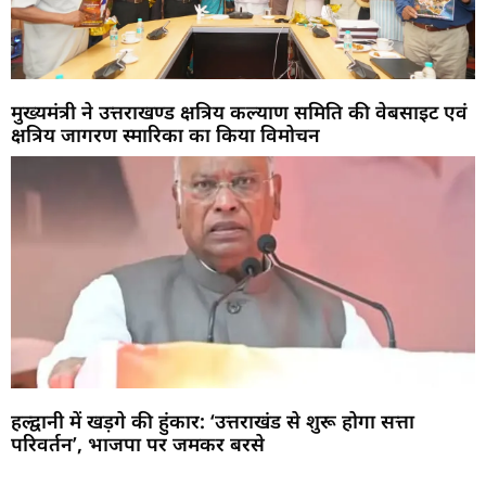
मुख्यमंत्री ने उत्तराखण्ड क्षत्रिय कल्याण समिति की वेबसाइट एवं
क्षत्रिय जागरण स्मारिका का किया विमोचन
हल्द्वानी में खड़गे की हुंकार: ‘उत्तराखंड से शुरू होगा सत्ता
परिवर्तन’, भाजपा पर जमकर बरसे
Marketing Hack4U
Buzz4Ai
7k Network
Earn Yatra
Ask Daman
Law Schloar Hub