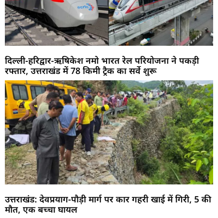
दिल्ली-हरिद्वार-ऋषिकेश नमो भारत रेल परियोजना ने पकड़ी
रफ्तार, उत्तराखंड में 78 किमी ट्रैक का सर्वे शुरू
उत्तराखंड: देवप्रयाग-पौड़ी मार्ग पर कार गहरी खाई में गिरी, 5 की
मौत, एक बच्चा घायल