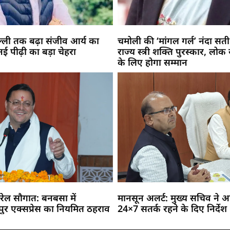
िल्ली तक बढ़ा संजीव आर्य का
चमोली की ‘मांगल गर्ल’ नंदा सती
 नई पीढ़ी का बड़ा चेहरा
राज्य स्त्री शक्ति पुरस्कार, लोक 
के लिए होगा सम्मान
को रेल सौगात: बनबसा में
मानसून अलर्ट: मुख्य सचिव ने अ
र एक्सप्रेस का नियमित ठहराव
24×7 सतर्क रहने के दिए निर्देश
Marketing Hack4U
Buzz4Ai
7k Network
Earn Yatra
Ask Daman
Law Schloar Hub