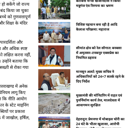
काबिना मंन्त्री खजानदास ने किया
 हो सकेंगे जो राज्य
मन्नुगंज एंव रिस्पना का भ्रमण
ो बंद किया जा चुका
्चे को गुणवत्तापूर्ण
र शिक्षा के मंदिर
विशिष्ट पहचान बना रही है आदि
कैलाश परिक्रमा: महाराज
 पारदर्शिता और
ता और अधिक स्पष्ट
सीमांत क्षेत्र को रेल सौगात: बनबसा
में अमृतसर–टनकपुर एक्सप्रेस का
 को लक्षित करना नहीं,
नियमित ठहराव
 उन्होंने बताया कि
सख्ती से रोका गया
मानसून अलर्ट: मुख्य सचिव ने
अधिकारियों को 24×7 सतर्क रहने के
दिए निर्देश
उत्तराखण्ड में अनेक
अधिनियम लागू किए
मुख्यमंत्री की मॉनिटरिंग में राहत एवं
ताया कि नीति आयोग
पुनर्निर्माण कार्य तेज, मालदेवता में
ार के स्टेट माइनिंग
आवागमन सुरक्षित
ब्धियों पर प्रकाश
24 में जाखोल, हर्षिल,
देहरादून: प्रेमनगर में मोबाइल चोरी का
24 घंटे के भीतर खुलासा, आरोपी