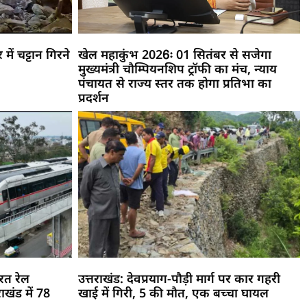
ें चट्टान गिरने
खेल महाकुंभ 2026ः 01 सितंबर से सजेगा
मुख्यमंत्री चौम्पियनशिप ट्रॉफी का मंच, न्याय
पंचायत से राज्य स्तर तक होगा प्रतिभा का
प्रदर्शन
रत रेल
उत्तराखंड: देवप्रयाग-पौड़ी मार्ग पर कार गहरी
ाखंड में 78
खाई में गिरी, 5 की मौत, एक बच्चा घायल