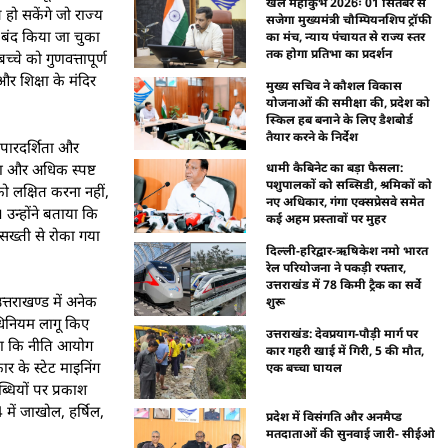
खेल महाकुंभ 2026ः 01 सितंबर से
 हो सकेंगे जो राज्य
सजेगा मुख्यमंत्री चौम्पियनशिप ट्रॉफी
ो बंद किया जा चुका
का मंच, न्याय पंचायत से राज्य स्तर
तक होगा प्रतिभा का प्रदर्शन
्चे को गुणवत्तापूर्ण
र शिक्षा के मंदिर
मुख्य सचिव ने कौशल विकास
योजनाओं की समीक्षा की, प्रदेश को
स्किल हब बनाने के लिए डैशबोर्ड
तैयार करने के निर्देश
 पारदर्शिता और
ता और अधिक स्पष्ट
धामी कैबिनेट का बड़ा फैसला:
पशुपालकों को सब्सिडी, श्रमिकों को
 को लक्षित करना नहीं,
नए अधिकार, गंगा एक्सप्रेसवे समेत
 उन्होंने बताया कि
कई अहम प्रस्तावों पर मुहर
सख्ती से रोका गया
दिल्ली-हरिद्वार-ऋषिकेश नमो भारत
रेल परियोजना ने पकड़ी रफ्तार,
उत्तराखंड में 78 किमी ट्रैक का सर्वे
उत्तराखण्ड में अनेक
शुरू
अधिनियम लागू किए
उत्तराखंड: देवप्रयाग-पौड़ी मार्ग पर
ताया कि नीति आयोग
कार गहरी खाई में गिरी, 5 की मौत,
ार के स्टेट माइनिंग
एक बच्चा घायल
ब्धियों पर प्रकाश
24 में जाखोल, हर्षिल,
प्रदेश में विसंगति और अनमैप्ड
मतदाताओं की सुनवाई जारी- सीईओ