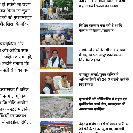
काबिना मंन्त्री खजानदास ने किया
 हो सकेंगे जो राज्य
मन्नुगंज एंव रिस्पना का भ्रमण
ो बंद किया जा चुका
्चे को गुणवत्तापूर्ण
र शिक्षा के मंदिर
विशिष्ट पहचान बना रही है आदि
कैलाश परिक्रमा: महाराज
 पारदर्शिता और
ता और अधिक स्पष्ट
सीमांत क्षेत्र को रेल सौगात: बनबसा
में अमृतसर–टनकपुर एक्सप्रेस का
 को लक्षित करना नहीं,
नियमित ठहराव
 उन्होंने बताया कि
सख्ती से रोका गया
मानसून अलर्ट: मुख्य सचिव ने
अधिकारियों को 24×7 सतर्क रहने के
दिए निर्देश
उत्तराखण्ड में अनेक
अधिनियम लागू किए
मुख्यमंत्री की मॉनिटरिंग में राहत एवं
ताया कि नीति आयोग
पुनर्निर्माण कार्य तेज, मालदेवता में
ार के स्टेट माइनिंग
आवागमन सुरक्षित
ब्धियों पर प्रकाश
24 में जाखोल, हर्षिल,
देहरादून: प्रेमनगर में मोबाइल चोरी का
24 घंटे के भीतर खुलासा, आरोपी