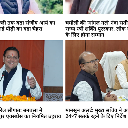
िल्ली तक बढ़ा संजीव आर्य का
चमोली की ‘मांगल गर्ल’ नंदा सती
 नई पीढ़ी का बड़ा चेहरा
राज्य स्त्री शक्ति पुरस्कार, लोक 
के लिए होगा सम्मान
को रेल सौगात: बनबसा में
मानसून अलर्ट: मुख्य सचिव ने अ
र एक्सप्रेस का नियमित ठहराव
24×7 सतर्क रहने के दिए निर्देश
Marketing Hack4U
Buzz4Ai
7k Network
Earn Yatra
Ask Daman
Law Schloar Hub