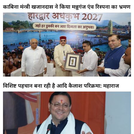
काबिना मंन्त्री खजानदास ने किया मन्नुगंज एंव रिस्पना का भ्रमण
विशिष्ट पहचान बना रही है आदि कैलाश परिक्रमा: महाराज