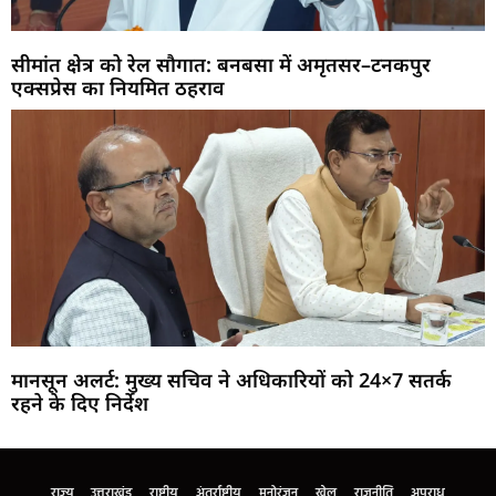
सीमांत क्षेत्र को रेल सौगात: बनबसा में अमृतसर–टनकपुर
एक्सप्रेस का नियमित ठहराव
मानसून अलर्ट: मुख्य सचिव ने अधिकारियों को 24×7 सतर्क
रहने के दिए निर्देश
Marketing Hack4U
Buzz4Ai
7k Network
Earn Yatra
Ask Daman
Law Schloar Hub
राज्य
उत्तराखंड
राष्ट्रीय
अंतर्राष्ट्रीय
मनोरंजन
खेल
राजनीति
अपराध