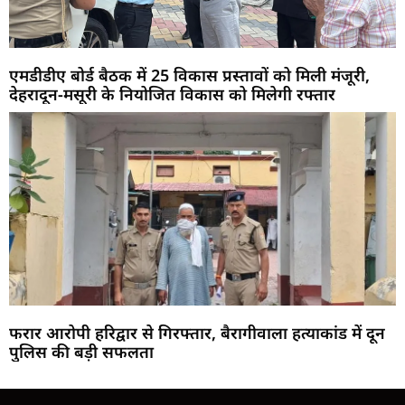
एमडीडीए बोर्ड बैठक में 25 विकास प्रस्तावों को मिली मंजूरी,
देहरादून-मसूरी के नियोजित विकास को मिलेगी रफ्तार
फरार आरोपी हरिद्वार से गिरफ्तार, बैरागीवाला हत्याकांड में दून
पुलिस की बड़ी सफलता
Marketing Hack4U
Buzz4Ai
7k Network
Earn Yatra
Ask Daman
Law Schloar Hub