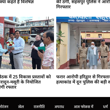
या कहते हैं विशेषज्ञ
की ठगी, सहसपुर पुलिस ने आरो
गिरफ्तार
ैठक में 25 विकास प्रस्तावों को
फरार आरोपी हरिद्वार से गिरफ्ता
ेहरादून-मसूरी के नियोजित
हत्याकांड में दून पुलिस की बड़
गी रफ्तार
Marketing Hack4U
Buzz4Ai
7k Network
Earn Yatra
Ask Daman
Law Schloar Hub
नोरंजन
खेल
राजनीति
अपराध
आज फोकस में
धर्म