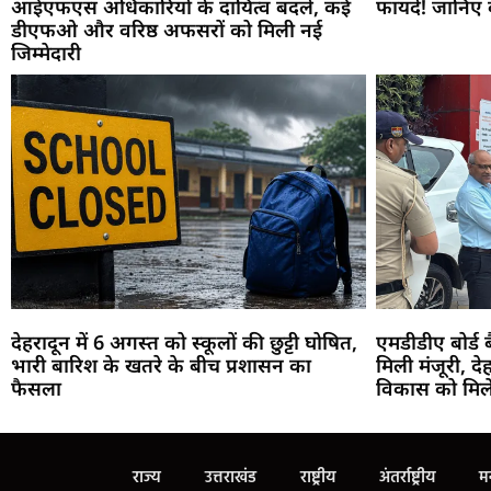
आईएफएस अधिकारियों के दायित्व बदले, कई
फायदे! जानिए क्
डीएफओ और वरिष्ठ अफसरों को मिली नई
जिम्मेदारी
देहरादून में 6 अगस्त को स्कूलों की छुट्टी घोषित,
एमडीडीए बोर्ड ब
भारी बारिश के खतरे के बीच प्रशासन का
मिली मंजूरी, द
फैसला
विकास को मिले
राज्य
उत्तराखंड
राष्ट्रीय
अंतर्राष्ट्रीय
म