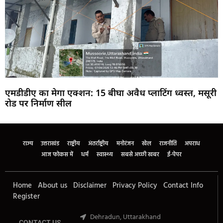
एमडीडीए का मेगा एक्शन: 15 बीघा अवैध प्लाटिंग ध्वस्त, मसूरी
रोड पर निर्माण सील
Marketing Hack4U
Buzz4Ai
7k Network
Earn Yatra
Ask Daman
Law Schloar Hub
राज्य
उत्तराखंड
राष्ट्रीय
अंतर्राष्ट्रीय
मनोरंजन
खेल
राजनीति
अपराध
आज फोकस में
धर्म
स्वास्थ्य
सबसे अच्छी खबर
ई-पेपर
Home
About us
Disclaimer
Privacy Policy
Contact Info
Register
Dehradun, Uttarakhand
CONTACT US