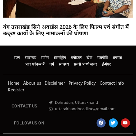
यंग उत्तराखंड सिने अवार्डस 2026 के लिए फिल्म एवं संगीत में
उत्कृष्ट कार्यों के लिए नामांकनों की घोषणा
Marketing Hack4U
Buzz4Ai
7k Network
Earn Yatra
Ask Daman
Law Schloar Hub
राज्य
उत्तराखंड
राष्ट्रीय
अंतर्राष्ट्रीय
मनोरंजन
खेल
राजनीति
अपराध
आज फोकस में
धर्म
स्वास्थ्य
सबसे अच्छी खबर
ई-पेपर
Home
About us
Disclaimer
Privacy Policy
Contact Info
Register
Dehradun, Uttarakhand
CONTACT US
uttarakhandheadline@gmail.com
FOLLOW US ON