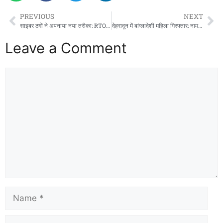
PREVIOUS
NEXT
साइबर ठगों ने अपनाया नया तरीका: RTO चालान का फर्जी लिंक भेजकर खाते से निकाले 3.68 लाख रुपये, 2 एफडी भी तोड़ीं
देहरादून में बांग्लादेशी महिला गिरफ्तार: नाम बदलकर फर्जी आधार-पैन और वोटर आईडी के सहारे दो साल से रह रही थी
Leave a Comment