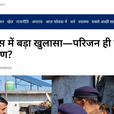
ster
ंजन
खेल
राजनीति
अपराध
आज फोकस में
धर्म
स्वास्थ्य
सबसे अच्छी ख
ेस में बड़ा खुलासा—परिजन ही
रण?
mments