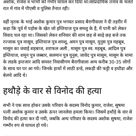
अशोक, राजेश व भाभी को गंभीर घायल कर दिया था।सांप्रदायिक तनाव के चलते
रात में गांव में पीएसी व पुलिस तैनात रही।
वहीं मृतक के भाई अशोक कुमार पुत्र भगवत प्रसाद बैरागीवाला ने दी तहरीर में
कहा कि पूर्व में पड़ोस के खेत जो इम्तियाज पुत्र समशु के है, में पानी को लेकर
विवाद चल रहा था। जिसको लेकर शनिवार की शाम छह से साढ़े छह बजे तक
रज्जाक पुत्र मासूम, इम्तियाज पुत्र शमशू, अमन पुत्र मासूम, युनुस पुत्र महबूब,
मासूम का जवाई शहबाज, शराफल अली , मासूम पुत्र स्व. महबूब, आदिल पुत्र
इम्तियाज, शमून पुत्र जब्बार, सलमान पुत्र युनुस, जावेद पुत्र मासूम, मासूम के मामा
के लडके इन्तजार आदि समस्त निवासीगण बैरागीवाला अन्य करीब 30-35 लोगों
के साथ घर पर आ गये। जिनके हाथों में लाठी डन्डे, लकड़ी की फट्टी व हथौडा और
बेलचे आदि थे।
हथौड़े के वार से विनोद की हत्या
सभी ने एक साथ होकर उसके परिवार के सदस्य विनोद कुमार, राजेश, सुषमा
पत्नी अशोक कुमार व उसके ऊपर जानलेवा हमला किया। जिसमें हथौड़े के वार से
विनोद की हत्या कर दी गयी, जबकि अन्य परिवार के सदस्य अशोक सुषमा, राजेश
गम्भीर रुप से घायल हो गये।