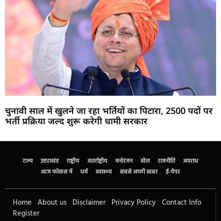
चुनावी साल में खुलने जा रहा भर्तियों का पिटारा, 2500 पदों पर
भर्ती प्रक्रिया जल्द शुरू करेगी धामी सरकार
Marketing Hack4U
Buzz4Ai
7k Network
Earn Yatra
Ask Daman
Law Schloar Hub
राज्य
उत्तराखंड
राष्ट्रीय
अंतर्राष्ट्रीय
मनोरंजन
खेल
राजनीति
अपराध
आज फोकस में
धर्म
स्वास्थ्य
सबसे अच्छी खबर
ई-पेपर
Home
About us
Disclaimer
Privacy Policy
Contact Info
Register