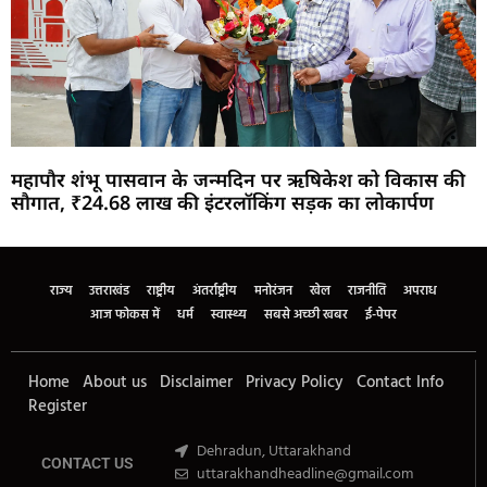
महापौर शंभू पासवान के जन्मदिन पर ऋषिकेश को विकास की
सौगात, ₹24.68 लाख की इंटरलॉकिंग सड़क का लोकार्पण
Marketing Hack4U
Buzz4Ai
7k Network
Earn Yatra
Ask Daman
Law Schloar Hub
राज्य
उत्तराखंड
राष्ट्रीय
अंतर्राष्ट्रीय
मनोरंजन
खेल
राजनीति
अपराध
आज फोकस में
धर्म
स्वास्थ्य
सबसे अच्छी खबर
ई-पेपर
Home
About us
Disclaimer
Privacy Policy
Contact Info
Register
Dehradun, Uttarakhand
CONTACT US
uttarakhandheadline@gmail.com