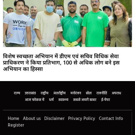
विशेष स्वच्छता अभियान में डीएम एवं सचिव विधिक सेवा
प्राधिकरण ने किया प्रतिभाग, 100 से अधिक लोग बने इस
अभियान का हिस्सा
Marketing Hack4U
Buzz4Ai
7k Network
Earn Yatra
Ask Daman
Law Schloar Hub
राज्य
उत्तराखंड
राष्ट्रीय
अंतर्राष्ट्रीय
मनोरंजन
खेल
राजनीति
अपराध
आज फोकस में
धर्म
स्वास्थ्य
सबसे अच्छी खबर
ई-पेपर
Home
About us
Disclaimer
Privacy Policy
Contact Info
Register