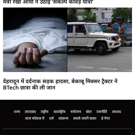
मंत्री रेखा आर्या ने उठाई ‘संकल्प कांवड़ यात्रा’
देहरादून में दर्दनाक सड़क हादसा, बेकाबू मिक्सर ट्रैक्टर ने
BTech छात्रा की ली जान
Marketing Hack4U
Buzz4Ai
7k Network
Earn Yatra
Ask Daman
Law Schloar Hub
राज्य
उत्तराखंड
राष्ट्रीय
अंतर्राष्ट्रीय
मनोरंजन
खेल
राजनीति
अपराध
आज फोकस में
धर्म
स्वास्थ्य
सबसे अच्छी खबर
ई-पेपर