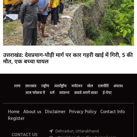
उत्तराखंड: देवप्रयाग-पौड़ी मार्ग पर कार गहरी खाई में गिरी, 5 की
मौत, एक बच्चा घायल
Marketing Hack4U
Buzz4Ai
7k Network
Earn Yatra
Ask Daman
Law Schloar Hub
राज्य
उत्तराखंड
राष्ट्रीय
अंतर्राष्ट्रीय
मनोरंजन
खेल
राजनीति
अपराध
आज फोकस में
धर्म
स्वास्थ्य
सबसे अच्छी खबर
ई-पेपर
Home
About us
Disclaimer
Privacy Policy
Contact Info
Register
Dehradun, Uttarakhand
CONTACT US