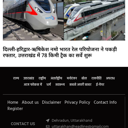
दिल्ली-हरिद्वार-ऋषिकेश नमो भारत रेल परियोजना ने पकड़ी
रफ्तार, उत्तराखंड में 78 किमी ट्रैक का सर्वे शुरू
Marketing Hack4U
Buzz4Ai
7k Network
Earn Yatra
Ask Daman
Law Schloar Hub
राज्य
उत्तराखंड
राष्ट्रीय
अंतर्राष्ट्रीय
मनोरंजन
खेल
राजनीति
अपराध
आज फोकस में
धर्म
स्वास्थ्य
सबसे अच्छी खबर
ई-पेपर
Home
About us
Disclaimer
Privacy Policy
Contact Info
Register
Dehradun, Uttarakhand
CONTACT US
uttarakhandheadline@gmail.com