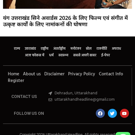
यंग उत्तराखंड सिने अवार्डस 2026 के लिए फिल्म एवं संगीत में
उत्कृष्ट कार्यों के लिए नामांकनों की घोषणा
Marketing Hack4U
Buzz4Ai
7k Network
Earn Yatra
Ask Daman
Law Schloar Hub
राज्य
उत्तराखंड
राष्ट्रीय
अंतर्राष्ट्रीय
मनोरंजन
खेल
राजनीति
अपराध
आज फोकस में
धर्म
स्वास्थ्य
सबसे अच्छी खबर
ई-पेपर
Home
About us
Disclaimer
Privacy Policy
Contact Info
Register
Dehradun, Uttarakhand
CONTACT US
uttarakhandheadline@gmail.com
FOLLOW US ON
Copyright 2026 Uttarakhand Headline. All rights reserved.