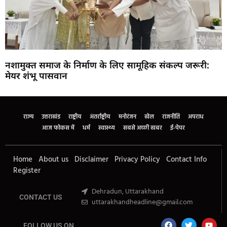
नशामुक्त समाज के निर्माण के लिए सामूहिक संकल्प जरूरी:
मेयर शंभू पासवान
Marketing Hack4U
Buzz4Ai
7k Network
Earn Yatra
Ask Daman
Law Schloar Hub
राज्य
उत्तराखंड
राष्ट्रीय
अंतर्राष्ट्रीय
मनोरंजन
खेल
राजनीति
अपराध
आज फोकस में
धर्म
स्वास्थ्य
सबसे अच्छी खबर
ई-पेपर
Home
About us
Disclaimer
Privacy Policy
Contact Info
Register
Dehradun, Uttarakhand
CONTACT US
uttarakhandheadline@gmail.com
FOLLOW US ON