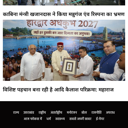
काबिना मंन्त्री खजानदास ने किया मन्नुगंज एंव रिस्पना का भ्रमण
विशिष्ट पहचान बना रही है आदि कैलाश परिक्रमा: महाराज
Marketing Hack4U
Buzz4Ai
7k Network
Earn Yatra
Ask Daman
Law Schloar Hub
राज्य
उत्तराखंड
राष्ट्रीय
अंतर्राष्ट्रीय
मनोरंजन
खेल
राजनीति
अपराध
आज फोकस में
धर्म
स्वास्थ्य
सबसे अच्छी खबर
ई-पेपर