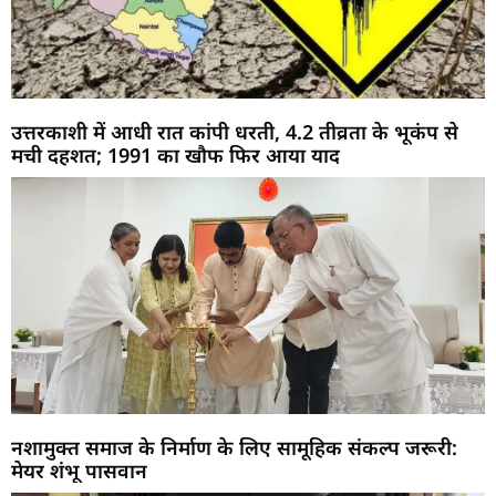
उत्तरकाशी में आधी रात कांपी धरती, 4.2 तीव्रता के भूकंप से
मची दहशत; 1991 का खौफ फिर आया याद
नशामुक्त समाज के निर्माण के लिए सामूहिक संकल्प जरूरी:
मेयर शंभू पासवान