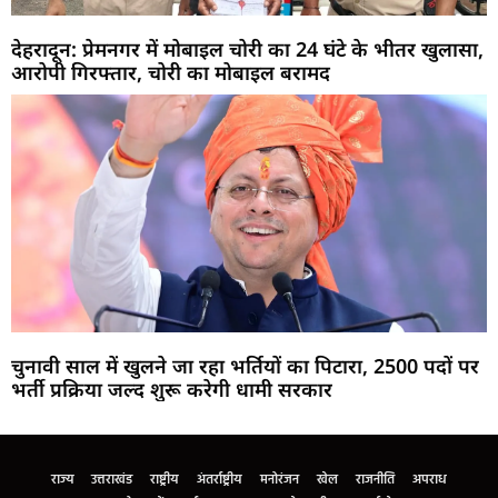
देहरादून: प्रेमनगर में मोबाइल चोरी का 24 घंटे के भीतर खुलासा,
आरोपी गिरफ्तार, चोरी का मोबाइल बरामद
चुनावी साल में खुलने जा रहा भर्तियों का पिटारा, 2500 पदों पर
भर्ती प्रक्रिया जल्द शुरू करेगी धामी सरकार
Marketing Hack4U
Buzz4Ai
7k Network
Earn Yatra
Ask Daman
Law Schloar Hub
राज्य
उत्तराखंड
राष्ट्रीय
अंतर्राष्ट्रीय
मनोरंजन
खेल
राजनीति
अपराध