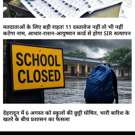
मतदाताओं के लिए बड़ी राहत! 11 दस्तावेज नहीं तो भी नहीं
कटेगा नाम, आधार-राशन-आयुष्मान कार्ड से होगा SIR सत्यापन
देहरादून में 6 अगस्त को स्कूलों की छुट्टी घोषित, भारी बारिश के
खतरे के बीच प्रशासन का फैसला
Marketing Hack4U
Buzz4Ai
7k Network
Earn Yatra
Ask Daman
Law Schloar Hub