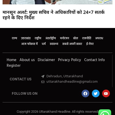
मानसून अलर्ट: मुख्य सचिव ने अधिकारियों को 24×7 सतर्क
रहने के दिए निर्देश
Marketing Hack4U
Buzz4Ai
7k Network
Earn Yatra
Ask Daman
Law Schloar Hub
राज्य
उत्तराखंड
राष्ट्रीय
अंतर्राष्ट्रीय
मनोरंजन
खेल
राजनीति
अपराध
आज फोकस में
धर्म
स्वास्थ्य
सबसे अच्छी खबर
ई-पेपर
Home
About us
Disclaimer
Privacy Policy
Contact Info
Register
Dehradun, Uttarakhand
CONTACT US
uttarakhandheadline@gmail.com
FOLLOW US ON
Copyright 2026 Uttarakhand Headline. All rights reserved.