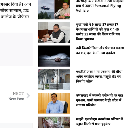
अल्मोड़ा के रवि टम्टा ने रचा इतिहास!
ा अवसर दिया है। आने
हवा में उड़ाया Personal Flying
 सौरव सान्याल, डा0
Vehicle
 कालेज के प्रोफेसर
मुख्यमंत्री ने 9 लाख 87 हजार17
पेंशन लाभार्थियों को कुल ₹ 146
करोड़ 32 लाख की पेंशन राशि का
किया भुगतान
नदी किनारे मिला क्षेत्र पंचायत सदस्य
का शव, इलाके में मचा हड़कंप
एमडीडीए का मेगा एक्शन: 15 बीघा
अवैध प्लाटिंग ध्वस्त, मसूरी रोड पर
निर्माण सील
NEXT
उत्तराखंड में नकली पनीर-घी पर बड़ा
Next Post
एक्शन, धामी सरकार ने पूरे प्रदेश में
लगाया प्रतिबंध
मसूरी: एसडीएम कार्यालय परिसर में
चट्टान गिरने से मचा हड़कंप