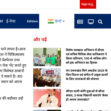
Sign in
बर
ई-पेपर
हिन्दी
Edition
▼
और पढ़ें
ीक पाने लगता है।आज
विशेष स्वच्छता अभियान में डीएम
हता ने चिकित्सालय
एवं सचिव विधिक सेवा प्राधिकरण ने
किया प्रतिभाग, 100 से अधिक लोग
िली वेलफेयर तथा
बने इस अभियान का हिस्सा
 चेक भेंट करते हुए
 विशेषज्ञ डाक्टरों
यंग उत्तराखंड सिने अवार्डस 2026 के
लिए फिल्म एवं संगीत में उत्कृष्ट कार्यों
 दे सकते है। डा0
के लिए नामांकनों की घोषणा
इस स्थान को अपना
सीएम धामी करेंगे युवाओं से सीधा
संवाद, 3 लाख विद्यार्थी बताएंगे ‘कैसा
य की बदौलत उन्हें
हो अपना उत्तराखंड?’