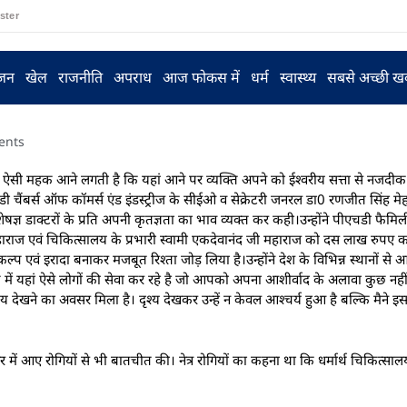
ster
ंजन
खेल
राजनीति
अपराध
आज फोकस में
धर्म
स्वास्थ्य
सबसे अच्छी ख
ents
 की ऐसी महक आने लगती है कि यहां आने पर व्यक्ति अपने को ईश्वरीय सत्ता से नजद
ी चैंबर्स ऑफ कॉमर्स एंड इंडस्ट्रीज के सीईओ व सेक्रेटरी जनरल डा0 रणजीत सिंह मे
विशेषज्ञ डाक्टरों के प्रति अपनी कृतज्ञता का भाव व्यक्त कर कही।उन्होंने पीएचडी फैम
हाराज एवं चिकित्सालय के प्रभारी स्वामी एकदेवानंद जी महाराज को दस लाख रुपए का
्प एवं इरादा बनाकर मजबूत रिश्ता जोड़ लिया है।उन्होंने देश के विभिन्न स्थानों से आए
में यहां ऐसे लोगों की सेवा कर रहे है जो आपको अपना आशीर्वाद के अलावा कुछ नहीं
ृश्य देखने का अवसर मिला है। दृश्य देखकर उन्हें न केवल आश्चर्य हुआ है बल्कि मैने 
 में आए रोगियों से भी बातचीत की। नेत्र रोगियों का कहना था कि धर्मार्थ चिकित्साल