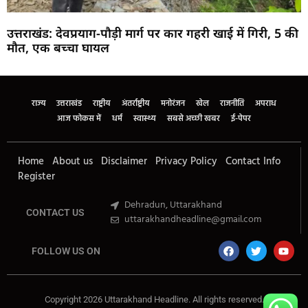
उत्तराखंड: देवप्रयाग-पौड़ी मार्ग पर कार गहरी खाई में गिरी, 5 की
मौत, एक बच्चा घायल
Marketing Hack4U
Buzz4Ai
7k Network
Earn Yatra
Ask Daman
Law Schloar Hub
राज्य
उत्तराखंड
राष्ट्रीय
अंतर्राष्ट्रीय
मनोरंजन
खेल
राजनीति
अपराध
आज फोकस में
धर्म
स्वास्थ्य
सबसे अच्छी खबर
ई-पेपर
Home
About us
Disclaimer
Privacy Policy
Contact Info
Register
Dehradun, Uttarakhand
CONTACT US
uttarakhandheadline@gmail.com
FOLLOW US ON
Copyright 2026 Uttarakhand Headline. All rights reserved.