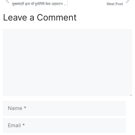
मुख्यमंत्री द्वारा माँ पूर्णागिरि मेला उद्घाटन में की गई घोषणा के तहत *जनपद चम्पावत के अंतर्गत लादीगाड़ (श्री पूर्णागिरि) एवं ठुलीगाड़ ,बाबलीगाड़ पम्पिंग पेयजल योजनाओं को राज्य सरकार द्वारा महज 15 दिनों के भीतर वित्तीय एवं प्रशासनिक स्वीकृति प्रदान कर दी गई है*।
Next Post
Leave a Comment