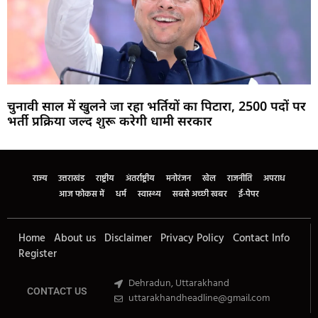
चुनावी साल में खुलने जा रहा भर्तियों का पिटारा, 2500 पदों पर
भर्ती प्रक्रिया जल्द शुरू करेगी धामी सरकार
Marketing Hack4U
Buzz4Ai
7k Network
Earn Yatra
Ask Daman
Law Schloar Hub
राज्य
उत्तराखंड
राष्ट्रीय
अंतर्राष्ट्रीय
मनोरंजन
खेल
राजनीति
अपराध
आज फोकस में
धर्म
स्वास्थ्य
सबसे अच्छी खबर
ई-पेपर
Home
About us
Disclaimer
Privacy Policy
Contact Info
Register
Dehradun, Uttarakhand
CONTACT US
uttarakhandheadline@gmail.com