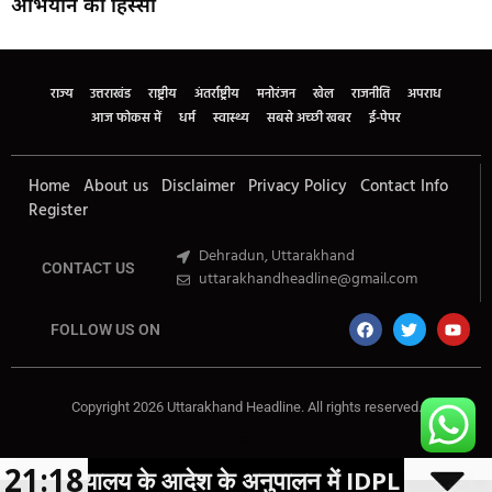
अभियान का हिस्सा
Marketing Hack4U
Buzz4Ai
7k Network
Earn Yatra
Ask Daman
Law Schloar Hub
राज्य
उत्तराखंड
राष्ट्रीय
अंतर्राष्ट्रीय
मनोरंजन
खेल
राजनीति
अपराध
आज फोकस में
धर्म
स्वास्थ्य
सबसे अच्छी खबर
ई-पेपर
Home
About us
Disclaimer
Privacy Policy
Contact Info
Register
Dehradun, Uttarakhand
CONTACT US
uttarakhandheadline@gmail.com
FOLLOW US ON
Copyright 2026 Uttarakhand Headline. All rights reserved.
Marketing Hack4U
Buzz4Ai
7k Network
Earn Yatra
Ask Daman
Law Schloar Hub
21:18
े आदेश के अनुपालन में IDPL क्षेत्र में चलाया गया वृहद स