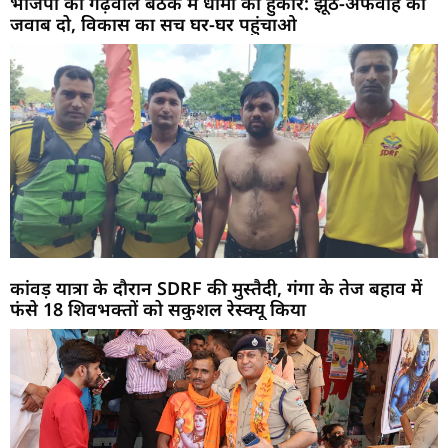
भाजपा की गढ़वाल बैठक में धामी का हुंकार: झूठ-अफवाह का
जवाब दो, विकास का सच घर-घर पहुंचाओ
कांवड़ यात्रा के दौरान SDRF की मुस्तैदी, गंगा के तेज बहाव में
फंसे 18 शिवभक्तों को सकुशल रेस्क्यू किया