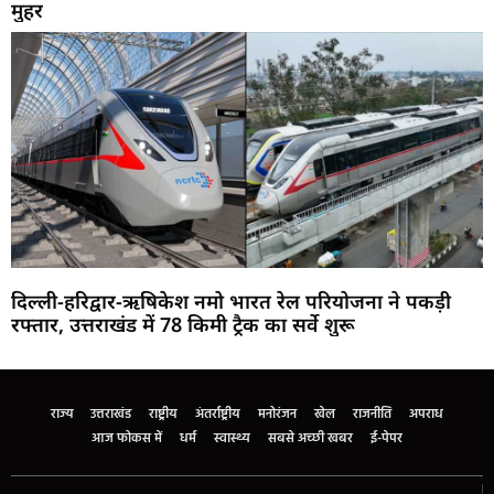
मुहर
दिल्ली-हरिद्वार-ऋषिकेश नमो भारत रेल परियोजना ने पकड़ी
रफ्तार, उत्तराखंड में 78 किमी ट्रैक का सर्वे शुरू
Marketing Hack4U
Buzz4Ai
7k Network
Earn Yatra
Ask Daman
Law Schloar Hub
राज्य
उत्तराखंड
राष्ट्रीय
अंतर्राष्ट्रीय
मनोरंजन
खेल
राजनीति
अपराध
आज फोकस में
धर्म
स्वास्थ्य
सबसे अच्छी खबर
ई-पेपर