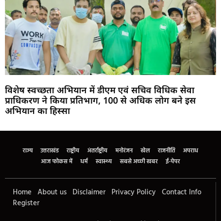
विशेष स्वच्छता अभियान में डीएम एवं सचिव विधिक सेवा
प्राधिकरण ने किया प्रतिभाग, 100 से अधिक लोग बने इस
अभियान का हिस्सा
Marketing Hack4U
Buzz4Ai
7k Network
Earn Yatra
Ask Daman
Law Schloar Hub
राज्य
उत्तराखंड
राष्ट्रीय
अंतर्राष्ट्रीय
मनोरंजन
खेल
राजनीति
अपराध
आज फोकस में
धर्म
स्वास्थ्य
सबसे अच्छी खबर
ई-पेपर
Home
About us
Disclaimer
Privacy Policy
Contact Info
Register