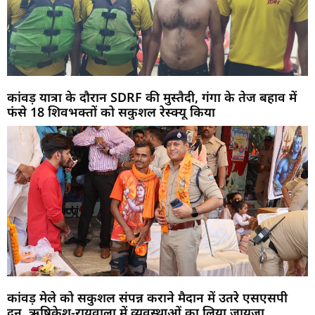
कांवड़ यात्रा के दौरान SDRF की मुस्तैदी, गंगा के तेज बहाव में
फंसे 18 शिवभक्तों को सकुशल रेस्क्यू किया
कांवड़ मेले को सकुशल संपन्न कराने मैदान में उतरे एसएसपी
दून, ऋषिकेश-रायवाला में व्यवस्थाओं का लिया जायजा