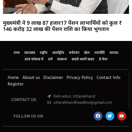
मुख्यमंत्री ने 9 लाख 87 हजार17 पेंशन लाभार्थियों को कुल ₹
146 करोड़ 32 लाख की पेंशन राशि का किया भुगतान
Marketing Hack4U
Buzz4Ai
7k Network
Earn Yatra
Ask Daman
Law Schloar Hub
राज्य
उत्तराखंड
राष्ट्रीय
अंतर्राष्ट्रीय
मनोरंजन
खेल
राजनीति
अपराध
आज फोकस में
धर्म
स्वास्थ्य
सबसे अच्छी खबर
ई-पेपर
Home
About us
Disclaimer
Privacy Policy
Contact Info
Register
Dehradun, Uttarakhand
CONTACT US
uttarakhandheadline@gmail.com
FOLLOW US ON