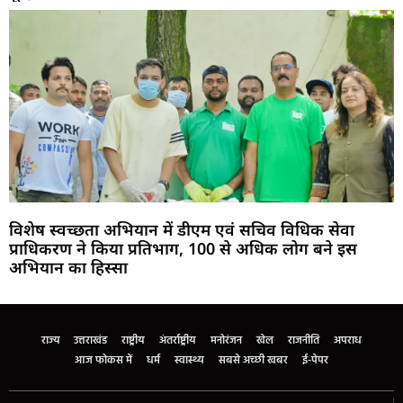
विशेष स्वच्छता अभियान में डीएम एवं सचिव विधिक सेवा
प्राधिकरण ने किया प्रतिभाग, 100 से अधिक लोग बने इस
अभियान का हिस्सा
Marketing Hack4U
Buzz4Ai
7k Network
Earn Yatra
Ask Daman
Law Schloar Hub
राज्य
उत्तराखंड
राष्ट्रीय
अंतर्राष्ट्रीय
मनोरंजन
खेल
राजनीति
अपराध
आज फोकस में
धर्म
स्वास्थ्य
सबसे अच्छी खबर
ई-पेपर