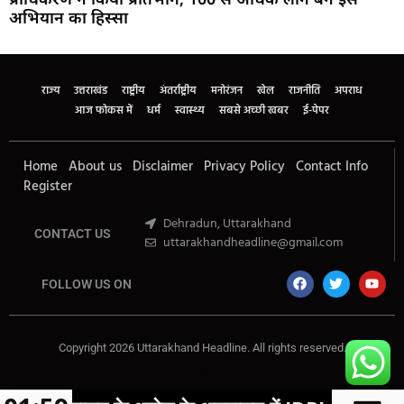
अभियान का हिस्सा
Marketing Hack4U
Buzz4Ai
7k Network
Earn Yatra
Ask Daman
Law Schloar Hub
राज्य
उत्तराखंड
राष्ट्रीय
अंतर्राष्ट्रीय
मनोरंजन
खेल
राजनीति
अपराध
आज फोकस में
धर्म
स्वास्थ्य
सबसे अच्छी खबर
ई-पेपर
Home
About us
Disclaimer
Privacy Policy
Contact Info
Register
Dehradun, Uttarakhand
CONTACT US
uttarakhandheadline@gmail.com
FOLLOW US ON
Copyright 2026 Uttarakhand Headline. All rights reserved.
Marketing Hack4U
Buzz4Ai
7k Network
Earn Yatra
Ask Daman
Law Schloar Hub