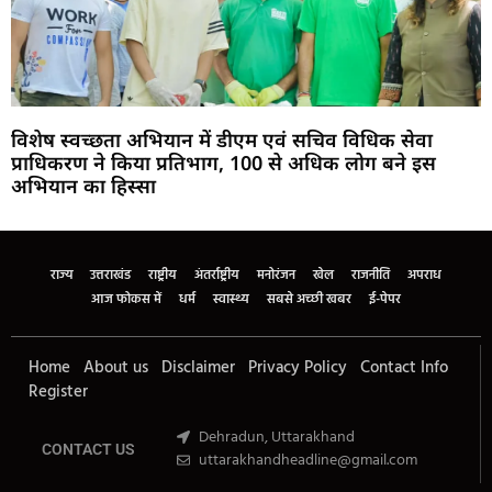
विशेष स्वच्छता अभियान में डीएम एवं सचिव विधिक सेवा
प्राधिकरण ने किया प्रतिभाग, 100 से अधिक लोग बने इस
अभियान का हिस्सा
Marketing Hack4U
Buzz4Ai
7k Network
Earn Yatra
Ask Daman
Law Schloar Hub
राज्य
उत्तराखंड
राष्ट्रीय
अंतर्राष्ट्रीय
मनोरंजन
खेल
राजनीति
अपराध
आज फोकस में
धर्म
स्वास्थ्य
सबसे अच्छी खबर
ई-पेपर
Home
About us
Disclaimer
Privacy Policy
Contact Info
Register
Dehradun, Uttarakhand
CONTACT US
uttarakhandheadline@gmail.com