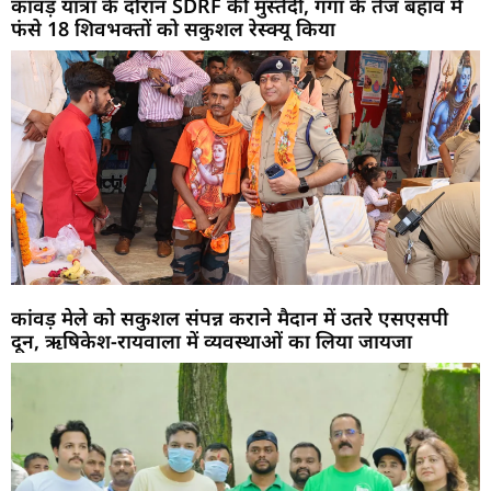
कांवड़ यात्रा के दौरान SDRF की मुस्तैदी, गंगा के तेज बहाव में
फंसे 18 शिवभक्तों को सकुशल रेस्क्यू किया
कांवड़ मेले को सकुशल संपन्न कराने मैदान में उतरे एसएसपी
दून, ऋषिकेश-रायवाला में व्यवस्थाओं का लिया जायजा