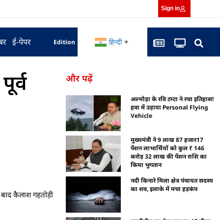
Sign in
बर
ई-पेपर
हिन्दी
Edition
▼
ूर्व
और पढ़ें
अल्मोड़ा के रवि टम्टा ने रचा इतिहास!
हवा में उड़ाया Personal Flying
Vehicle
मुख्यमंत्री ने 9 लाख 87 हजार17
पेंशन लाभार्थियों को कुल ₹ 146
करोड़ 32 लाख की पेंशन राशि का
किया भुगतान
नदी किनारे मिला क्षेत्र पंचायत सदस्य
का शव, इलाके में मचा हड़कंप
े बाद कैलाश गहतोड़ी