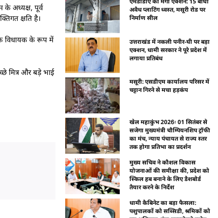
एमडीडीए का मेगा एक्शन: 15 बीघा
े अध्यक्ष, पूर्व
अवैध प्लाटिंग ध्वस्त, मसूरी रोड पर
्तिगत क्षति है।
निर्माण सील
क विधायक के रूप में
उत्तराखंड में नकली पनीर-घी पर बड़ा
एक्शन, धामी सरकार ने पूरे प्रदेश में
लगाया प्रतिबंध
े मित्र और बड़े भाई
मसूरी: एसडीएम कार्यालय परिसर में
चट्टान गिरने से मचा हड़कंप
खेल महाकुंभ 2026ः 01 सितंबर से
सजेगा मुख्यमंत्री चौम्पियनशिप ट्रॉफी
का मंच, न्याय पंचायत से राज्य स्तर
तक होगा प्रतिभा का प्रदर्शन
मुख्य सचिव ने कौशल विकास
योजनाओं की समीक्षा की, प्रदेश को
स्किल हब बनाने के लिए डैशबोर्ड
तैयार करने के निर्देश
धामी कैबिनेट का बड़ा फैसला:
पशुपालकों को सब्सिडी, श्रमिकों को