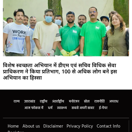
विशेष स्वच्छता अभियान में डीएम एवं सचिव विधिक सेवा
प्राधिकरण ने किया प्रतिभाग, 100 से अधिक लोग बने इस
अभियान का हिस्सा
Marketing Hack4U
Buzz4Ai
7k Network
Earn Yatra
Ask Daman
Law Schloar Hub
राज्य
उत्तराखंड
राष्ट्रीय
अंतर्राष्ट्रीय
मनोरंजन
खेल
राजनीति
अपराध
आज फोकस में
धर्म
स्वास्थ्य
सबसे अच्छी खबर
ई-पेपर
Home
About us
Disclaimer
Privacy Policy
Contact Info