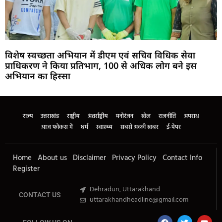
विशेष स्वच्छता अभियान में डीएम एवं सचिव विधिक सेवा
प्राधिकरण ने किया प्रतिभाग, 100 से अधिक लोग बने इस
अभियान का हिस्सा
Marketing Hack4U
Buzz4Ai
7k Network
Earn Yatra
Ask Daman
Law Schloar Hub
राज्य
उत्तराखंड
राष्ट्रीय
अंतर्राष्ट्रीय
मनोरंजन
खेल
राजनीति
अपराध
आज फोकस में
धर्म
स्वास्थ्य
सबसे अच्छी खबर
ई-पेपर
Home
About us
Disclaimer
Privacy Policy
Contact Info
Register
Dehradun, Uttarakhand
CONTACT US
uttarakhandheadline@gmail.com