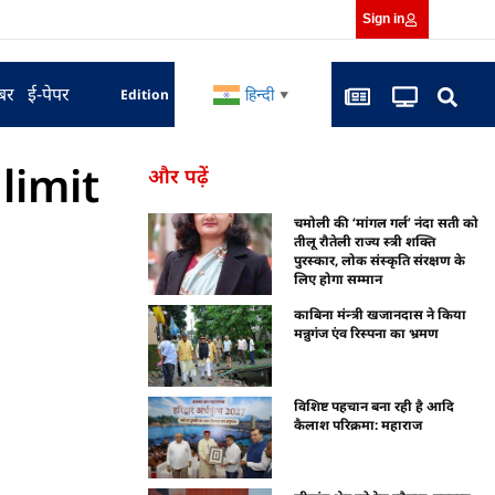
Sign in
बर
ई-पेपर
हिन्दी
Edition
▼
 limit
और पढ़ें
चमोली की ‘मांगल गर्ल’ नंदा सती को
तीलू रौतेली राज्य स्त्री शक्ति
पुरस्कार, लोक संस्कृति संरक्षण के
लिए होगा सम्मान
काबिना मंन्त्री खजानदास ने किया
मन्नुगंज एंव रिस्पना का भ्रमण
विशिष्ट पहचान बना रही है आदि
कैलाश परिक्रमा: महाराज