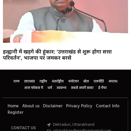
हल्द्वानी में खड़गे की हुंकार: ‘उत्तराखंड से शुरू होगा सत्ता
परिवर्तन’, भाजपा पर जमकर बरसे
Marketing Hack4U
Buzz4Ai
7k Network
Earn Yatra
Ask Daman
Law Schloar Hub
राज्य
उत्तराखंड
राष्ट्रीय
अंतर्राष्ट्रीय
मनोरंजन
खेल
राजनीति
अपराध
आज फोकस में
धर्म
स्वास्थ्य
सबसे अच्छी खबर
ई-पेपर
Home
About us
Disclaimer
Privacy Policy
Contact Info
Register
Dehradun, Uttarakhand
CONTACT US
uttarakhandheadline@gmail.com