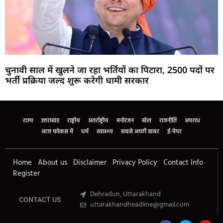
चुनावी साल में खुलने जा रहा भर्तियों का पिटारा, 2500 पदों पर
भर्ती प्रक्रिया जल्द शुरू करेगी धामी सरकार
Marketing Hack4U
Buzz4Ai
7k Network
Earn Yatra
Ask Daman
Law Schloar Hub
राज्य
उत्तराखंड
राष्ट्रीय
अंतर्राष्ट्रीय
मनोरंजन
खेल
राजनीति
अपराध
आज फोकस में
धर्म
स्वास्थ्य
सबसे अच्छी खबर
ई-पेपर
Home
About us
Disclaimer
Privacy Policy
Contact Info
Register
Dehradun, Uttarakhand
CONTACT US
uttarakhandheadline@gmail.com