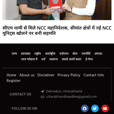
सीएम धामी से मिले NCC महानिदेशक, सीमांत क्षेत्रों में नई NCC
यूनिट्स खोलने पर बनी सहमति
Marketing Hack4U
Buzz4Ai
7k Network
Earn Yatra
Ask Daman
Law Schloar Hub
राज्य
उत्तराखंड
राष्ट्रीय
अंतर्राष्ट्रीय
मनोरंजन
खेल
राजनीति
अपराध
आज फोकस में
धर्म
स्वास्थ्य
सबसे अच्छी खबर
ई-पेपर
Home
About us
Disclaimer
Privacy Policy
Contact Info
Register
Dehradun, Uttarakhand
CONTACT US
uttarakhandheadline@gmail.com
FOLLOW US ON