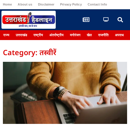
Home
About us
Disclaimer
Privacy Policy
Contact Info
Register
राज्य
उत्तराखंड
राष्ट्रीय
अंतर्राष्ट्रीय
मनोरंजन
खेल
राजनीति
अपराध
Category: तस्वीरें