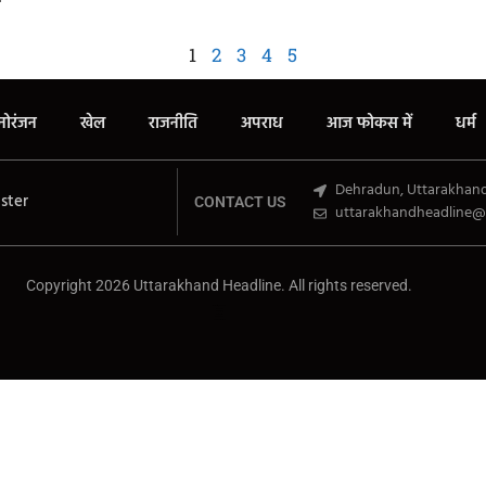
1
2
3
4
5
नोरंजन
खेल
राजनीति
अपराध
आज फोकस में
धर्म
Dehradun, Uttarakhan
ster
CONTACT US
uttarakhandheadline@
Copyright 2026 Uttarakhand Headline. All rights reserved.
Marketing Hack4U
Buzz4Ai
7k Network
Earn Yatra
Ask Daman
Law Schloar Hub