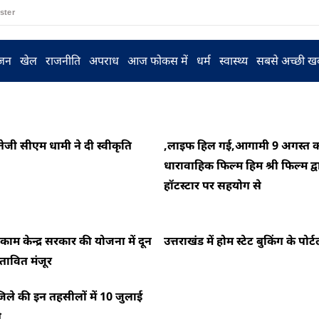
ster
ंजन
खेल
राजनीति
अपराध
आज फोकस में
धर्म
स्वास्थ्य
सबसे अच्छी ख
ं तेजी सीएम धामी ने दी स्वीकृति
,लाइफ हिल गई,आगामी 9 अगस्त क
धारावाहिक फिल्म हिम श्री फिल्म द्
हॉटस्टार पर सहयोग से
काम केन्द्र सरकार की योजना में दून
उत्तराखंड में होम स्टेट बुकिंग के पो
रस्तावित मंजूर
ले की इन तहसीलों में 10 जुलाई
े