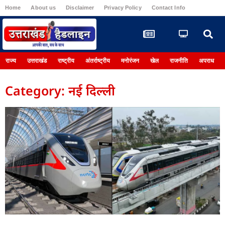
Home
About us
Disclaimer
Privacy Policy
Contact Info
Register
राज्य
उत्तराखंड
राष्ट्रीय
अंतर्राष्ट्रीय
मनोरंजन
खेल
राजनीति
अपराध
Category: नई दिल्ली