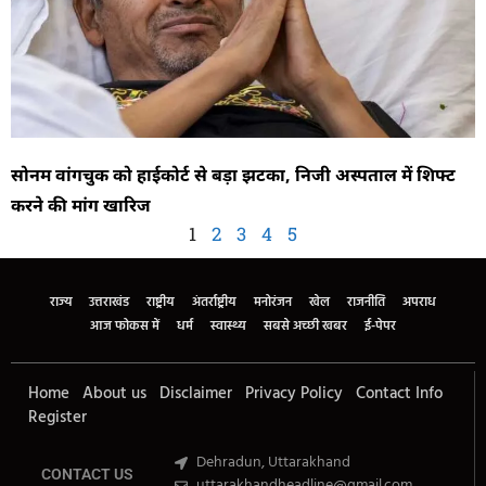
सोनम वांगचुक को हाईकोर्ट से बड़ा झटका, निजी अस्पताल में शिफ्ट
करने की मांग खारिज
1
2
3
4
5
राज्य
उत्तराखंड
राष्ट्रीय
अंतर्राष्ट्रीय
मनोरंजन
खेल
राजनीति
अपराध
आज फोकस में
धर्म
स्वास्थ्य
सबसे अच्छी खबर
ई-पेपर
Home
About us
Disclaimer
Privacy Policy
Contact Info
Register
Dehradun, Uttarakhand
CONTACT US
uttarakhandheadline@gmail.com